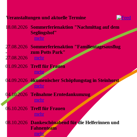
Veranstaltungen und aktuelle Termine
18.08.2026
Sommerferienaktion "Nachmittag auf dem
Seglingshof"
mehr
27.08.2026
Sommerferienaktion "Familientagesausflug
-
zum Potts Park"
27.08.2026
mehr
01.09.2026
Treff für Frauen
mehr
04.09.2026
ökumenischer Schöpfungstag in Steinhorst
mehr
04.10.2026
Teilnahme Erntedankumzug
mehr
06.10.2026
Treff für Frauen
mehr
08.10.2026
Dankeschönabend für die Helferinnen und
Fahnenteam
mehr