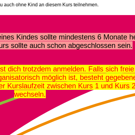
du auch ohne Kind an diesem Kurs teilnehmen.
ines Kindes sollte mindestens 6 Monate he
urs sollte auch schon abgeschlossen sein.
nst dich trotzdem anmelden. Falls sich freie
anisatorisch möglich ist, besteht gegebene
er Kurslaufzeit zwischen Kurs 1 und Kurs 
wechseln.