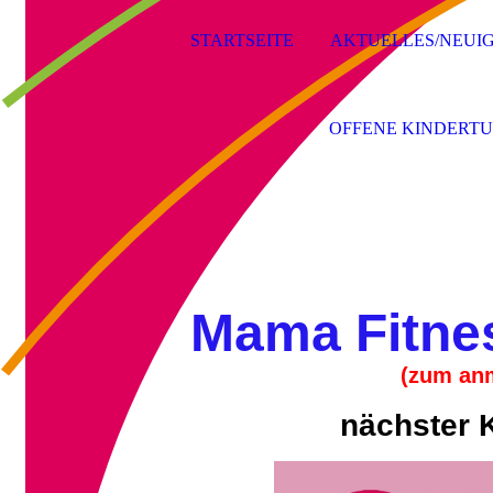
STARTSEITE
AKTUELLES/NEUIG
OFFENE KINDERT
Mama Fitnes
(zum anm
nächster K