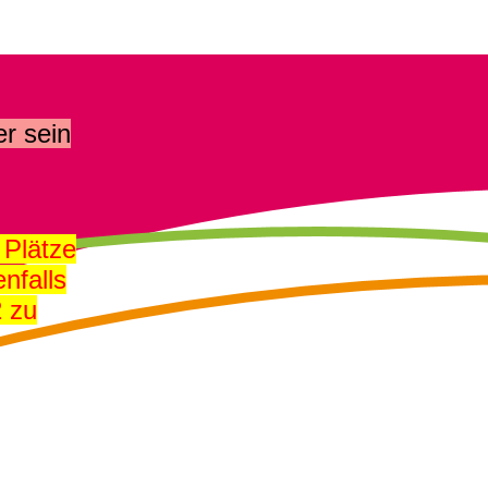
r sein
 Plätze
nfalls
2 zu