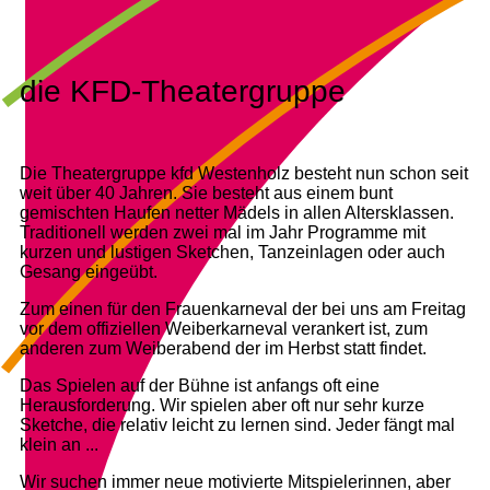
die KFD-Theatergruppe
Die Theatergruppe kfd Westenholz besteht nun schon seit
weit über 40 Jahren. Sie besteht aus einem bunt
gemischten Haufen netter Mädels in allen Altersklassen.
Traditionell werden zwei mal im Jahr Programme mit
kurzen und lustigen Sketchen, Tanzeinlagen oder auch
Gesang eingeübt.
Zum einen für den Frauenkarneval der bei uns am Freitag
vor dem offiziellen Weiberkarneval verankert ist, zum
anderen zum Weiberabend der im Herbst statt findet.
Das Spielen auf der Bühne ist anfangs oft eine
Herausforderung. Wir spielen aber oft nur sehr kurze
Sketche, die relativ leicht zu lernen sind. Jeder fängt mal
klein an ...
Wir suchen immer neue motivierte Mitspielerinnen, aber