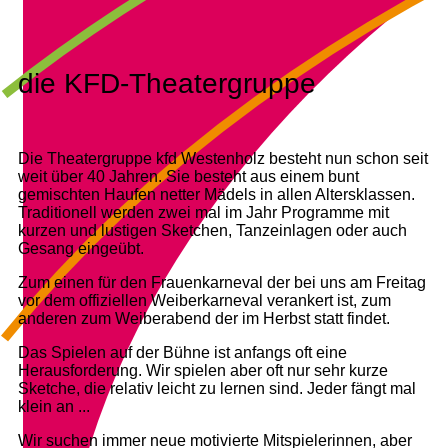
die KFD-Theatergruppe
Die Theatergruppe kfd Westenholz besteht nun schon seit
weit über 40 Jahren. Sie besteht aus einem bunt
gemischten Haufen netter Mädels in allen Altersklassen.
Traditionell werden zwei mal im Jahr Programme mit
kurzen und lustigen Sketchen, Tanzeinlagen oder auch
Gesang eingeübt.
Zum einen für den Frauenkarneval der bei uns am Freitag
vor dem offiziellen Weiberkarneval verankert ist, zum
anderen zum Weiberabend der im Herbst statt findet.
Das Spielen auf der Bühne ist anfangs oft eine
Herausforderung. Wir spielen aber oft nur sehr kurze
Sketche, die relativ leicht zu lernen sind. Jeder fängt mal
klein an ...
Wir suchen immer neue motivierte Mitspielerinnen, aber