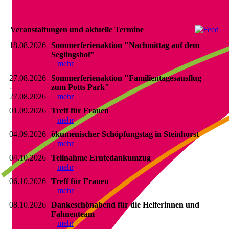
Veranstaltungen und aktuelle Termine
18.08.2026
Sommerferienaktion "Nachmittag auf dem
Seglingshof"
mehr
27.08.2026
Sommerferienaktion "Familientagesausflug
-
zum Potts Park"
27.08.2026
mehr
01.09.2026
Treff für Frauen
mehr
04.09.2026
ökumenischer Schöpfungstag in Steinhorst
mehr
04.10.2026
Teilnahme Erntedankumzug
mehr
06.10.2026
Treff für Frauen
mehr
08.10.2026
Dankeschönabend für die Helferinnen und
Fahnenteam
mehr