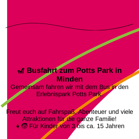
🎢 Busfahrt zum Potts Park in
Minden
Gemeinsam fahren wir mit dem Bus in den
Erlebnispark Potts Park.
Freut euch auf Fahrspaß, Abenteuer und viele
Attraktionen für die ganze Familie!
👧🧒 Für Kinder von 3 bis ca. 15 Jahren