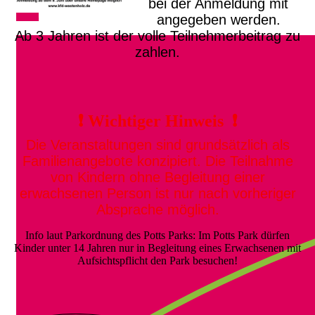
bei der Anmeldung mit
angegeben werden.
Ab 3 Jahren ist der volle Teilnehmerbeitrag zu
zahlen.
❗ Wichtiger Hinweis ❗
Die Veranstaltungen sind grundsätzlich als
Familienangebote konzipiert. Die Teilnahme
von Kindern ohne Begleitung einer
erwachsenen Person ist nur nach vorheriger
Absprache möglich.
Info laut Parkordnung des Potts Parks: Im Potts Park dürfen
Kinder unter 14 Jahren nur in Begleitung eines Erwachsenen mit
Aufsichtspflicht den Park besuchen!