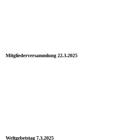
PXL_20250415_145611869
PXL_20250415_153348090
2025-05-07 11_51_23-Urkunde Jugendübungsleiterschein.pdf -
Adobe Acrobat Reader (64-bit)
Mitgliederversammlung 22.3.2025
20250322_093146373_iOS
20250322_093154222_iOS
20250322_093233666_iOS
Weltgebetstag 7.3.2025