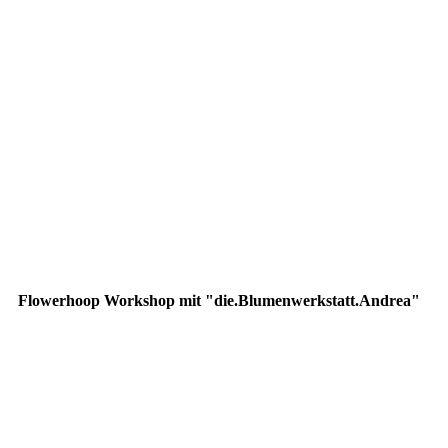
Flowerhoop Workshop mit "die.Blumenwerkstatt.Andrea"
IMG_5294
IMG_5295
IMG_5296