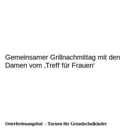
IMG_4490_1
IMG_5082_1
IMG_5102_1
IMG_5120_1
Gemeinsamer Grillnachmittag mit den
Damen vom ‚Treff für Frauen‘
20250606_174459
20250606_165028
Osterferienangebot - Turnen für Grundschulkinder