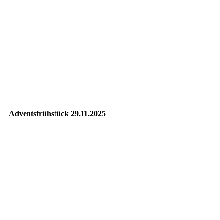
20251205_182616763_iOS
20251206_070914000_iOS
20251208_131952000_iOS
20251205_175249704_iOS
20251208_132054000_iOS
Adventsfrühstück 29.11.2025
20251129_083022741_iOS
20251129_083643408_iOS
20251129_083416540_iOS
20251129_094036686_iOS
20251129_094109086_iOS