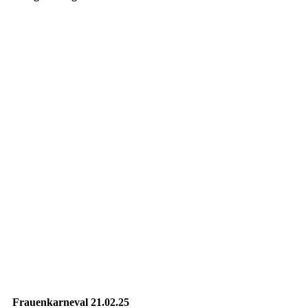
20250307_155037009_iOS
20250307_170810209_iOS
20250307_171157254_iOS
20250307_171206655_iOS
20250307_171455097_iOS
20250307_171447686_iOS
20250307_171248624_iOS
20250307_171241410_iOS
20250307_171223263_iOS
Frauenkarneval 21.02.25