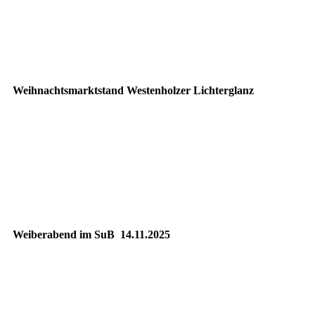
20251129_094051525_iOS
20251129_095146823_iOS
Weihnachtsmarktstand Westenholzer Lichterglanz
20251122_101445865_iOS
20251122_175731000_iOS
20251123_112528000_iOS
Weiberabend im SuB 14.11.2025