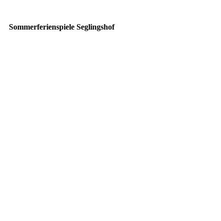
Sommerferienspiele Seglingshof
20250821_132109361_iOS
20250821_132139666_iOS
20250821_134843214_iOS
20250821_135616616_iOS
20250821_143132517_iOS
20250821_150831067_iOS
20250821_151252986_iOS
20250821_153951480_iOS
PHOTO-2025-08-21-18-42-36