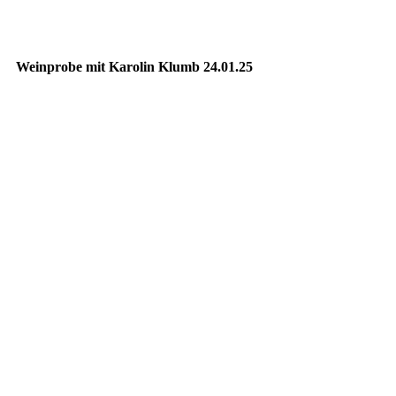
Weinprobe mit Karolin Klumb 24.01.25
IMG_2461
IMG_2463
IMG_2462
IMG_2466
IMG_2468
IMG_2470
IMG_2469