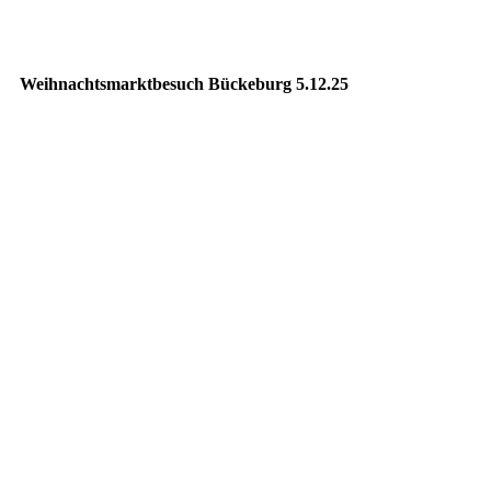
Weihnachtsmarktbesuch Bückeburg 5.12.25
20251205_161840779_iOS
20251205_161904159_iOS
20251205_170043716_iOS
20251205_170151476_iOS
20251205_171041990_iOS
20251205_171051442_iOS
20251205_171318968_iOS
20251205_181057748_iOS
20251205_182451401_iOS
20251205_182923250_iOS