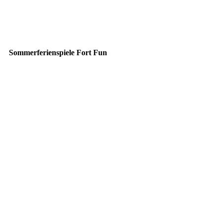
PHOTO-2025-08-11-20-23-52
PHOTO-2025-08-11-20-23-51 5
Sommerferienspiele Fort Fun
IMG_4469
IMG_4471
IMG_4475_1
IMG_4476_1
IMG_4479_1
IMG_4481_1
IMG_4483_1
IMG_4482