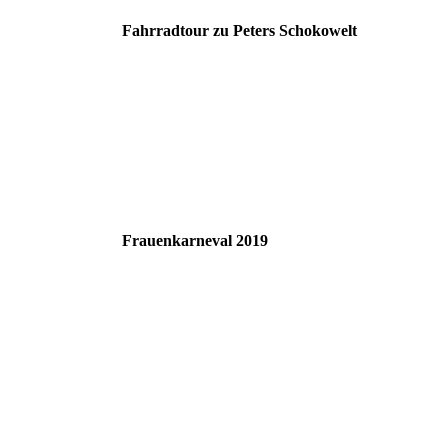
Fahrradtour zu Peters Schokowelt
20190627_144255 (2)
20190627_144306
20190627_153949 (2)
Frauenkarneval 2019
IMG_2810
IMG_2814
IMG_2816
IMG_2842