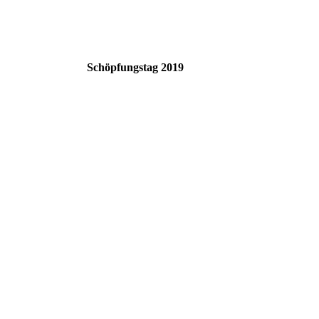
Schöpfungstag 2019
P1070981
P1070984
P1070985
P1070992
P1070991
P1070987
P1070986