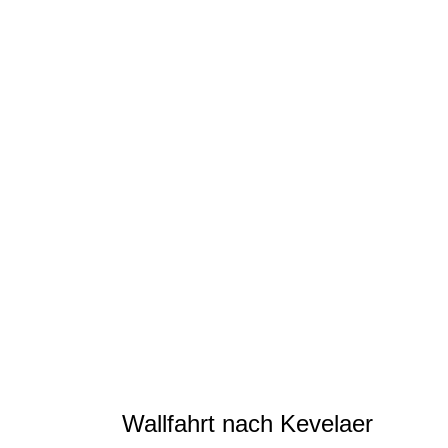
IMG_2827 (2)
IMG_2826
IMG_2822
IMG_2848
IMG_2852
IMG_2860
IMG_2867
IMG_2884
IMG_2880
IMG_2876
IMG_2872 (2)
Wallfahrt nach Kevelaer