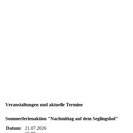
20190606_141007
20190606_120143
20190606_120120
20190606_144233
20190606_144246 (2)
20190606_164542 (2)
IMG_2029
IMG_2035
Veranstaltungen und aktuelle Termine
Sommerferienaktion "Nachmittag auf dem Seglingshof"
Datum:
21.07.2026