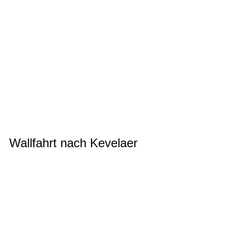
IMG_2852
IMG_2860
IMG_2867
IMG_2884
IMG_2880
IMG_2876
IMG_2872 (2)
Wallfahrt nach Kevelaer
20190606_105759
20190606_110358
20190606_110526 (2)
20190606_141744