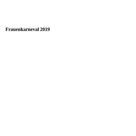
20190627_153949 (2)
Frauenkarneval 2019
IMG_2810
IMG_2814
IMG_2816
IMG_2842
IMG_2827 (2)
IMG_2826
IMG_2822
IMG_2848