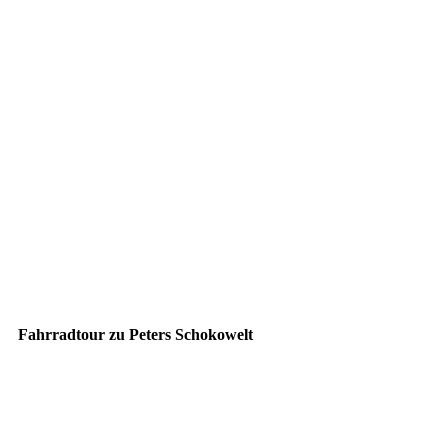
P1070981
P1070984
P1070985
P1070992
P1070991
P1070987
P1070986
Fahrradtour zu Peters Schokowelt
20190627_144255 (2)
20190627_144306