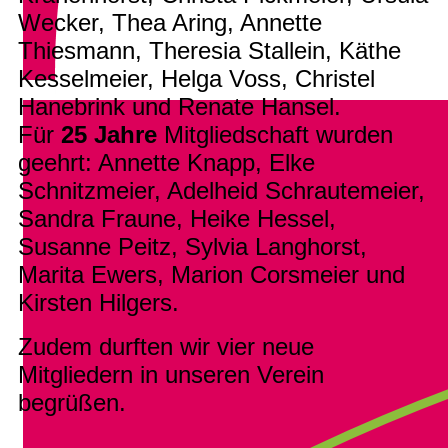
Wecker, Thea Aring, Annette
Thiesmann, Theresia Stallein, Käthe
Kesselmeier, Helga Voss, Christel
Hanebrink und Renate Hansel.
Für
25 Jahre
Mitgliedschaft wurden
geehrt: Annette Knapp, Elke
Schnitzmeier, Adelheid Schrautemeier,
Sandra Fraune, Heike Hessel,
Susanne Peitz, Sylvia Langhorst,
Marita Ewers, Marion Corsmeier und
Kirsten Hilgers.
Zudem durften wir vier neue
Mitgliedern in unseren Verein
begrüßen.