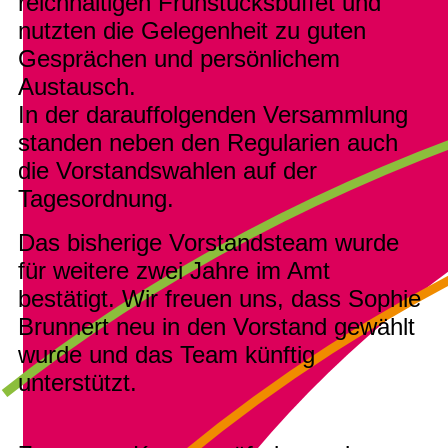
reichhaltigen Frühstücksbuffet und
nutzten die Gelegenheit zu guten
Gesprächen und persönlichem
Austausch.
In der darauffolgenden Versammlung
standen neben den Regularien auch
die Vorstandswahlen auf der
Tagesordnung.
Das bisherige Vorstandsteam wurde
für weitere zwei Jahre im Amt
bestätigt. Wir freuen uns, dass Sophie
Brunnert neu in den Vorstand gewählt
wurde und das Team künftig
unterstützt.