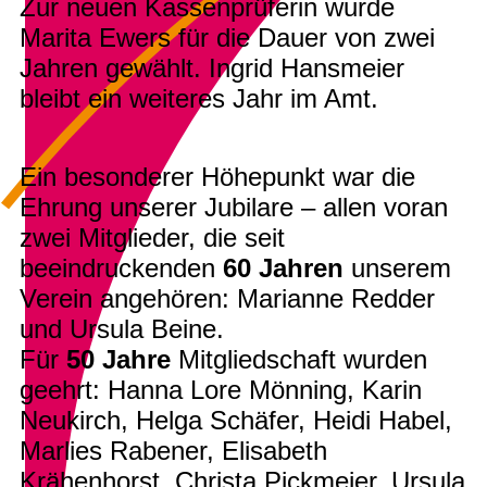
Zur neuen Kassenprüferin wurde
Marita Ewers für die Dauer von zwei
Jahren gewählt. Ingrid Hansmeier
bleibt ein weiteres Jahr im Amt.
Ein besonderer Höhepunkt war die
Ehrung unserer Jubilare – allen voran
zwei Mitglieder, die seit
beeindruckenden
60 Jahren
unserem
Verein angehören: Marianne Redder
und Ursula Beine.
Für
50 Jahre
Mitgliedschaft wurden
geehrt: Hanna Lore Mönning, Karin
Neukirch, Helga Schäfer, Heidi Habel,
Marlies Rabener, Elisabeth
Krähenhorst, Christa Pickmeier, Ursula